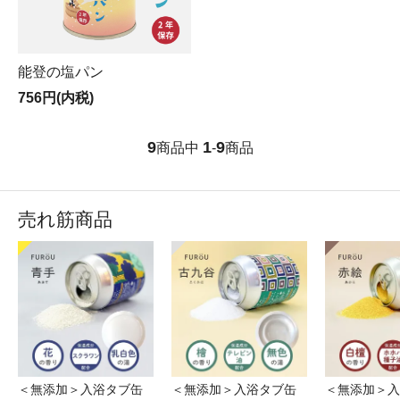
能登の塩パン
756円(内税)
9
1
9
商品中
-
商品
売れ筋商品
＜無添加＞入浴タブ缶
＜無添加＞入浴タブ缶
＜無添加＞入