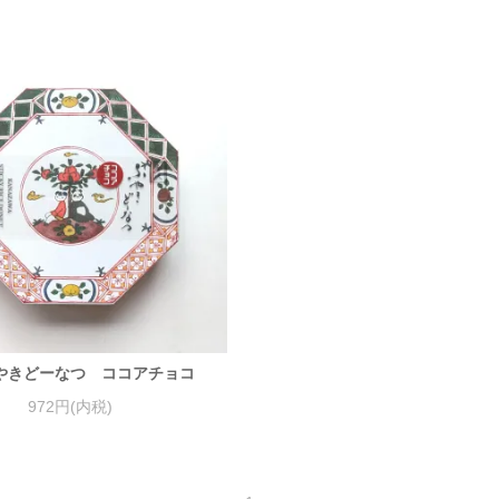
やきどーなつ ココアチョコ
972円(内税)