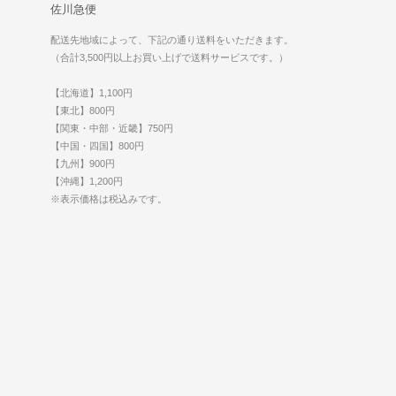
佐川急便
配送先地域によって、下記の通り送料をいただきます。
（合計3,500円以上お買い上げで送料サービスです。）
【北海道】1,100円
【東北】800円
【関東・中部・近畿】750円
【中国・四国】800円
【九州】900円
【沖縄】1,200円
※表示価格は税込みです。