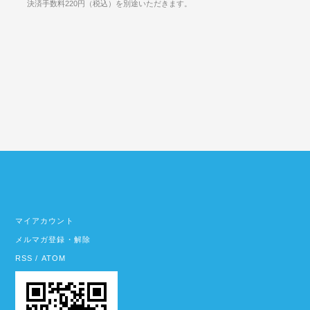
決済手数料220円（税込）を別途いただきます。
マイアカウント
メルマガ登録・解除
RSS
/
ATOM